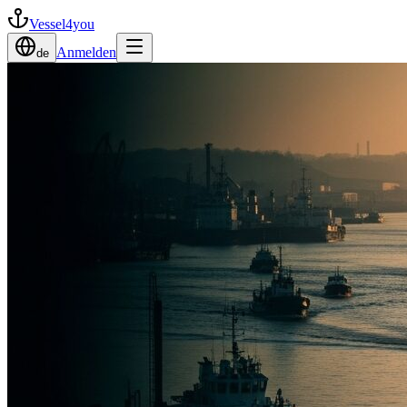
Vessel4you
Anmelden
de