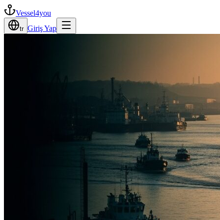
Vessel4you
Giriş Yap
tr