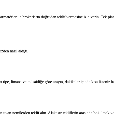
 ve armatörler ile brokerların doğrudan teklif vermesine izin verin. Tek 
zden nasıl aldığı.
ı tipe, limana ve müsaitliğe göre arayın, dakikalar içinde kısa listeniz ha
en uyan gemilerden teklif alın. Alakasız tekliflerin arasında boğulmak y